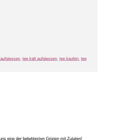
 aufgiessen
,
tee kalt aufgiessen
,
tee kaufen
,
tee
ns eine der beliebtesten Grünen mit Zutaten!