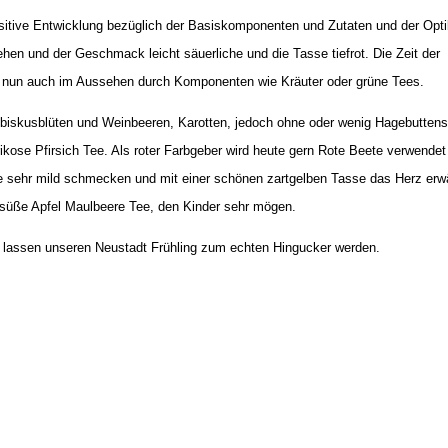
 positive Entwicklung bezüglich der Basiskomponenten und Zutaten und der Opt
hen und der Geschmack leicht säuerliche und die Tasse tiefrot. Die Zeit der
ch nun auch im Aussehen durch Komponenten wie Kräuter oder grüne Tees.
ibiskusblüten und Weinbeeren, Karotten, jedoch ohne oder wenig Hagebutten
ose Pfirsich Tee. Als roter Farbgeber wird heute gern Rote Beete verwendet 
die sehr mild schmecken und mit einer schönen zartgelben Tasse das Herz er
ht süße Apfel Maulbeere Tee, den Kinder sehr mögen.
ee lassen unseren Neustadt Frühling zum echten Hingucker werden.