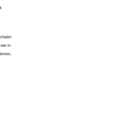
ik
schalen
wie in
wärmen,