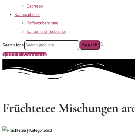
Espresso
Kaffeezubehör
Kaffeezubereitung
Kaffee- und Teebecher
Search
Search for:>
0,00
€
0
Warenkorb
Früchtetee Mischungen aro