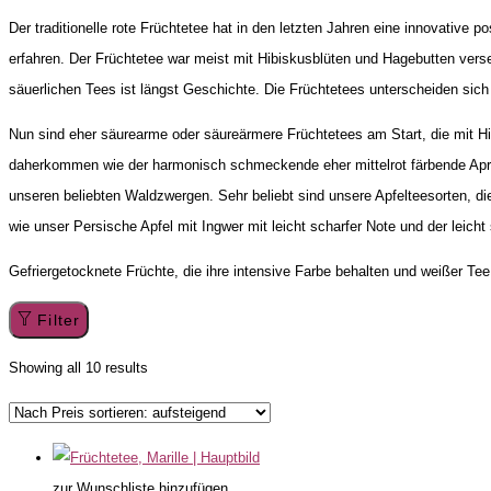
Der traditionelle rote Früchtetee hat in den letzten Jahren eine innovative
erfahren. Der Früchtetee war meist mit Hibiskusblüten und Hagebutten verse
säuerlichen Tees ist längst Geschichte. Die Früchtetees unterscheiden si
Nun sind eher säurearme oder säureärmere Früchtetees am Start, die mit H
daherkommen wie der harmonisch schmeckende eher mittelrot färbende Aprik
unseren beliebten Waldzwergen. Sehr beliebt sind unsere Apfelteesorten, 
wie unser Persische Apfel mit Ingwer mit leicht scharfer Note und der leic
Gefriergetocknete Früchte, die ihre intensive Farbe behalten und weißer T
Filter
Showing all 10 results
zur Wunschliste hinzufügen