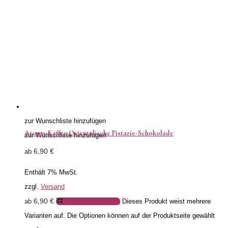
zur Wunschliste hinzufügen
Aroma-Kaffee Orientalische Pistazie-Schokolade
zur Wunschliste hinzufügen
6,90
€
ab
Enthält 7% MwSt.
zzgl.
Versand
6,90
€
ab
Ausführung wählen
Dieses Produkt weist mehrere
Varianten auf. Die Optionen können auf der Produktseite gewählt