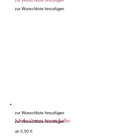
zur Wunschliste hinzufügen
zur Wunschliste hinzufügen
zur Wunschliste hinzufügen
Schoko Orange Aroma-Kaffee
zur Wunschliste hinzufügen
6,90
€
ab