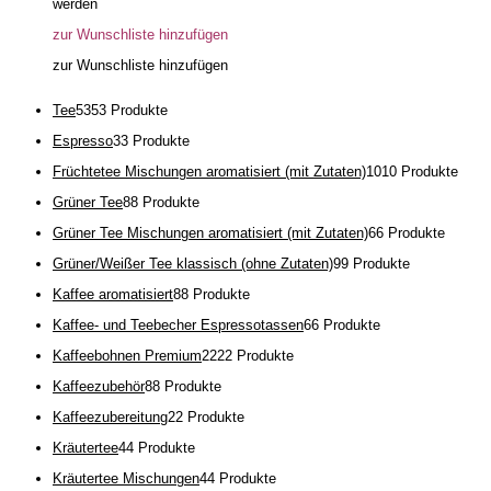
werden
zur Wunschliste hinzufügen
zur Wunschliste hinzufügen
Tee
53
53 Produkte
Espresso
3
3 Produkte
Früchtetee Mischungen aromatisiert (mit Zutaten)
10
10 Produkte
Grüner Tee
8
8 Produkte
Grüner Tee Mischungen aromatisiert (mit Zutaten)
6
6 Produkte
Grüner/Weißer Tee klassisch (ohne Zutaten)
9
9 Produkte
Kaffee aromatisiert
8
8 Produkte
Kaffee- und Teebecher Espressotassen
6
6 Produkte
Kaffeebohnen Premium
22
22 Produkte
Kaffeezubehör
8
8 Produkte
Kaffeezubereitung
2
2 Produkte
Kräutertee
4
4 Produkte
Kräutertee Mischungen
4
4 Produkte