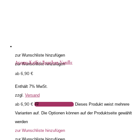
zur Wunschliste hinzufügen
Aroma-Kaffee Bourbon-Vanille
zur Wunschliste hinzufügen
6,90
€
ab
Enthält 7% MwSt.
zzgl.
Versand
6,90
€
ab
Ausführung wählen
Dieses Produkt weist mehrere
Varianten auf. Die Optionen können auf der Produktseite gewählt
werden
zur Wunschliste hinzufügen
zur Wunschliste hinzufügen