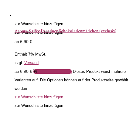
zur Wunschliste hinzufügen
Aroma-Kaffee Dresdner Schokoladenmädchen (exclusiv)
zur Wunschliste hinzufügen
6,90
€
ab
Enthält 7% MwSt.
zzgl.
Versand
6,90
€
ab
Ausführung wählen
Dieses Produkt weist mehrere
Varianten auf. Die Optionen können auf der Produktseite gewählt
werden
zur Wunschliste hinzufügen
zur Wunschliste hinzufügen