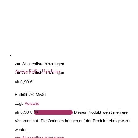
zur Wunschliste hinzufügen
Aroma-Kaffee Haselnuss
zur Wunschliste hinzufügen
6,90
€
ab
Enthält 7% MwSt.
zzgl.
Versand
6,90
€
ab
Ausführung wählen
Dieses Produkt weist mehrere
Varianten auf. Die Optionen können auf der Produktseite gewählt
werden