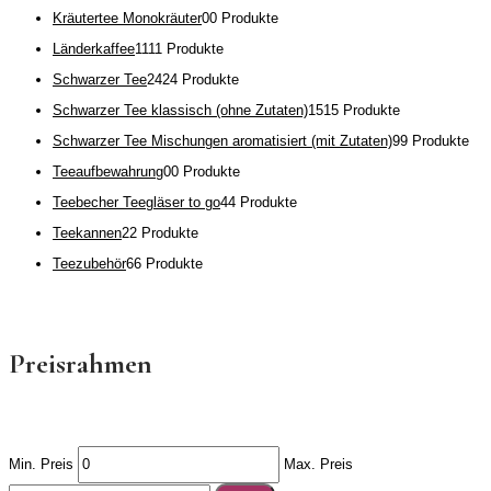
Kräutertee Monokräuter
0
0 Produkte
Länderkaffee
11
11 Produkte
Schwarzer Tee
24
24 Produkte
Schwarzer Tee klassisch (ohne Zutaten)
15
15 Produkte
Schwarzer Tee Mischungen aromatisiert (mit Zutaten)
9
9 Produkte
Teeaufbewahrung
0
0 Produkte
Teebecher Teegläser to go
4
4 Produkte
Teekannen
2
2 Produkte
Teezubehör
6
6 Produkte
Preisrahmen
Min. Preis
Max. Preis