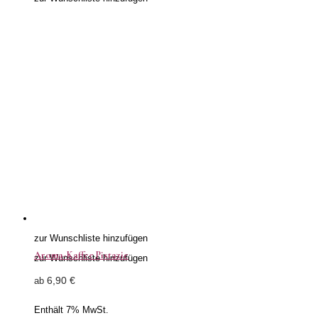
zur Wunschliste hinzufügen
Aroma-Kaffee Pistazie
zur Wunschliste hinzufügen
6,90
€
ab
Enthält 7% MwSt.